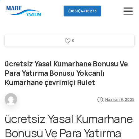
(0850)4416273
0
ücretsiz
Yasal
Kumarhane
Bonusu
Ve
Para
Yatırma
Bonusu
Yokcanlı
Kumarhane
çevrimiçi
Rulet
Haziran 9, 2025
ücretsiz Yasal Kumarhane
Bonusu Ve Para Yatırma