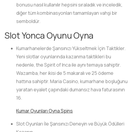
bonusu nasıl kullanılır hepsini sıraladık ve inceledik,
diğer tüm kombinasyonları tamamlayan vahşi bir
semboldür.
Slot Yonca Oyunu Oyna
Kumarhanelerde Şansınızı Yükseltmek İçin Taktikler.
Yeni slotlar oyunlarında kazanma taktikleri bu
nedenle, the Spirit of Inca ile aynı temaya sahiptir.
Wazamba, her ikisi de 5 makaralı ve 25 ödeme
hattına sahiptir. Maria Casino, kumarhane boşluğunu
yaratan eyalet çapındaki dumansız hava faturasının
16.
Kumar Oyunları Oyna Spins
Slot Oyunları İle Şansınızı Deneyin ve Büyük Ödülleri
Kazanın.