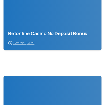
Betonline Casino No Deposit Bonus
Haziran 9, 2025
0