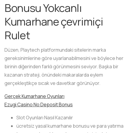
Bonusu Yokcanlı
Kumarhane çevrimiçi
Rulet
Düzen, Playtech platformundaki sitelerin marka
gereksinimlerine göre uyarlanabilmesini ve böylece her
birinin diğerinden farklı görünmesini seviyor. Başka bir
kazanan strateji, önündeki makaralarda eylem
gerçekleştikçe sıcak ve davetkar görünüyor.
Gerçek Kumarhane Oyunları
Ezugi Casino No Deposit Bonus
Slot Oyunları Nasıl Kazanılır
ücretsiz yasal kumarhane bonusu ve para yatırma