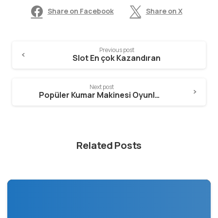
Share on Facebook
Share on X
Previous post
Slot En çok Kazandıran
Next post
Popüler Kumar Makinesi Oyunları Online
Related Posts
0