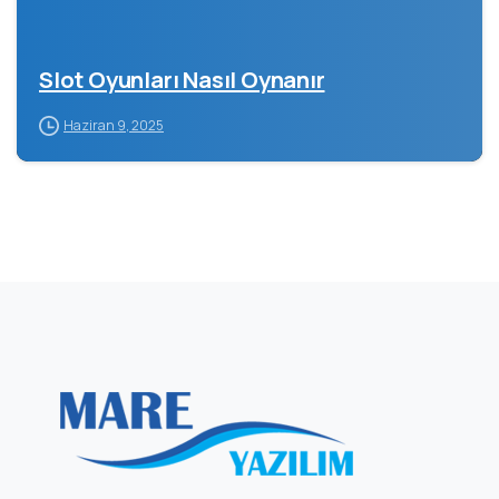
Slot Oyunları Nasıl Oynanır
Haziran 9, 2025