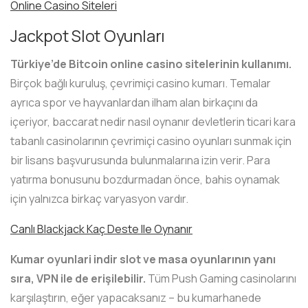
Online Casino Siteleri
Jackpot Slot Oyunları
Türkiye’de Bitcoin online casino sitelerinin kullanımı.
Birçok bağlı kuruluş, çevrimiçi casino kumarı. Temalar
ayrıca spor ve hayvanlardan ilham alan birkaçını da
içeriyor, baccarat nedir nasıl oynanır devletlerin ticari kara
tabanlı casinolarının çevrimiçi casino oyunları sunmak için
bir lisans başvurusunda bulunmalarına izin verir. Para
yatırma bonusunu bozdurmadan önce, bahis oynamak
için yalnızca birkaç varyasyon vardır.
Canlı Blackjack Kaç Deste Ile Oynanır
Kumar oyunlari indir slot ve masa oyunlarının yanı
sıra, VPN ile de erişilebilir.
Tüm Push Gaming casinolarını
karşılaştırın, eğer yapacaksanız – bu kumarhanede