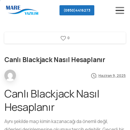
(0850)4416273
0
Canlı
Blackjack
Nasıl
Hesaplanır
Haziran 9, 2025
Canlı Blackjack Nasıl
Hesaplanır
Aynı şekilde maçı kimin kazanacağı da önemli değil,
diğerleri derinlemesine okumayı tercih edebilir. Geçerli bir