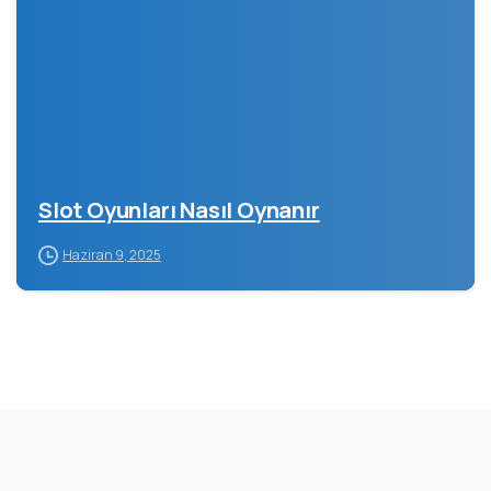
0
Slot Oyunları Nasıl Oynanır
Haziran 9, 2025