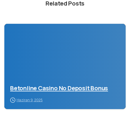
Related Posts
0
Betonline Casino No Deposit Bonus
Haziran 9, 2025