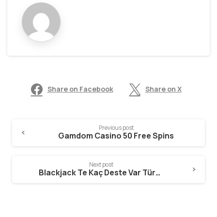
Share on Facebook
Share on X
Previous post
Gamdom Casino 50 Free Spins
Next post
Blackjack Te Kaç Deste Var Türkiye