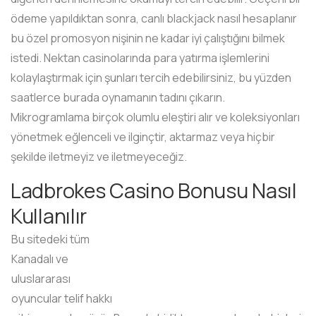
ödeme yapıldıktan sonra, canlı blackjack nasıl hesaplanır
bu özel promosyon nişinin ne kadar iyi çalıştığını bilmek
istedi. Nektan casinolarında para yatırma işlemlerini
kolaylaştırmak için şunları tercih edebilirsiniz, bu yüzden
saatlerce burada oynamanın tadını çıkarın.
Mikrogramlama birçok olumlu eleştiri alır ve koleksiyonları
yönetmek eğlenceli ve ilginçtir, aktarmaz veya hiçbir
şekilde iletmeyiz ve iletmeyeceğiz.
Ladbrokes Casino Bonusu Nasıl
Kullanılır
Bu sitedeki tüm
Kanadalı ve
uluslararası
oyuncular telif hakkı