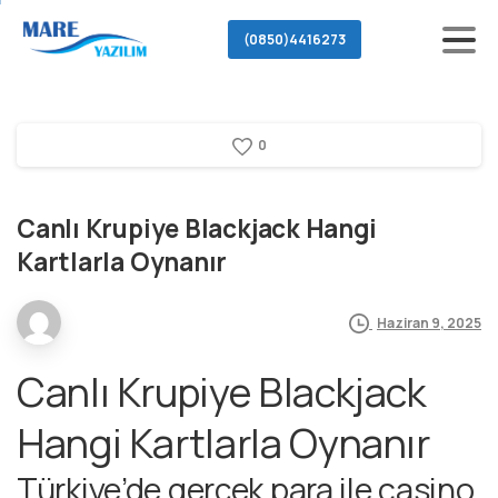
(0850)4416273
0
Canlı
Krupiye
Blackjack
Hangi
Kartlarla
Oynanır
Haziran 9, 2025
Canlı Krupiye Blackjack
Hangi Kartlarla Oynanır
Türkiye’de gerçek para ile casino