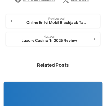
Previous post
Online En Iyi Mobil Blackjack Taktikleri
Next post
Luxury Casino Tr 2025 Review
Related Posts
0