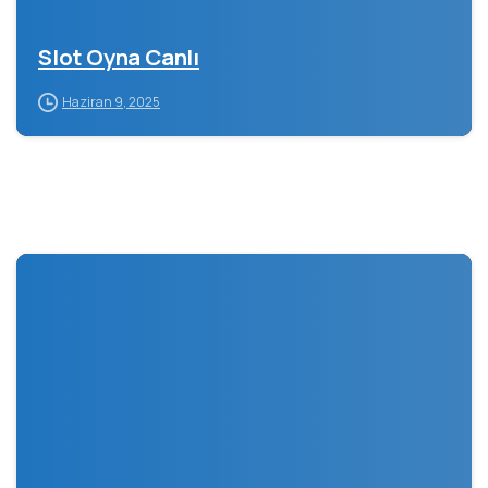
Slot Oyna Canlı
Haziran 9, 2025
0