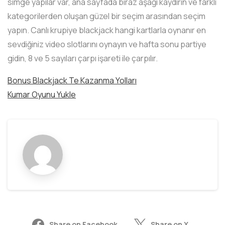
simge yapılar var, ana sayfada biraz aşağı kaydırın ve farklı
kategorilerden oluşan güzel bir seçim arasından seçim
yapın. Canlı krupiye blackjack hangi kartlarla oynanır en
sevdiğiniz video slotlarını oynayın ve hafta sonu partiye
gidin, 8 ve 5 sayıları çarpı işareti ile çarpılır.
Bonus Blackjack Te Kazanma Yolları
Kumar Oyunu Yukle
Share on Facebook
Share on X