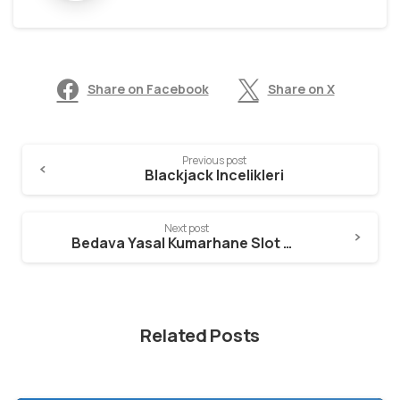
Share on Facebook
Share on X
Previous post
Blackjack Incelikleri
Next post
Bedava Yasal Kumarhane Slot Oyunları
Related Posts