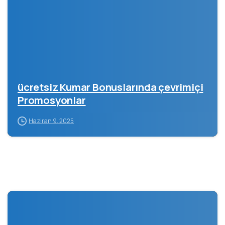
ücretsiz Kumar Bonuslarında çevrimiçi
Promosyonlar
Haziran 9, 2025
0