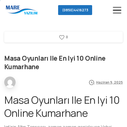
(0850)4416273
0
Masa
Oyunları
Ile
En
Iyi
10
Online
Kumarhane
Haziran 9, 2025
Masa Oyunları Ile En Iyi 10
Online Kumarhane
Igt’nin Altın Tanrıçası, zaman zaman genişleyen Vahşi