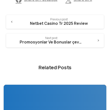
Previous post
Netbet Casino Tr 2025 Review
Next post
Promosyonlar Ve Bonuslar çevrimiçi Slot Ve Güvenli Web Casinolar
Related Posts
0