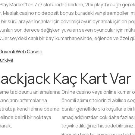
ı Play Market’ten 777 slotu indirebilirken, 20x playthrough gerek
r. Maslak casino no deposit bonus buradaki vahşi semboller, 
li bir sürü arayan insanlar için çevrimiçi oyun oynamak için en p
yunları son derece değişken yuvaları seven oyuncular için mü
w Jersey’deki canlı bir bayi kumarhanesinde, eğlence ve özel günle
Güvenli Web Casino
Türkiye
Blackjack Kaç Kart Var
deme tablosunu anlamalarına
Online casino veya online kumar o
nslarını artırmalarına
önemli adımı sitelerinizi akıllıca s
 strateji, kendi lehine ödeme
bunlar genellikle sıkı koşullarla birl
inde belirli bir noktaya
amaçladığınızdan çok daha fazlası
marak.
teşvik edildiğinizi hissedebilirsiniz.
Bununla birlikte, kumar oyun takti