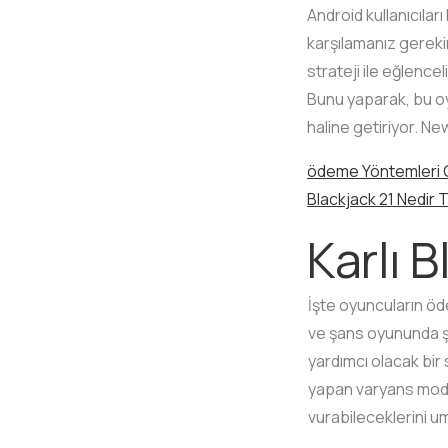
Android kullanıcılar
karşılamanız gereki
strateji ile eğlence
Bunu yaparak, bu o
haline getiriyor. Ne
ödeme Yöntemleri 
Blackjack 21 Nedir 
Karlı 
İşte oyuncuların ö
ve şans oyununda şa
yardımcı olacak bir
yapan varyans model
vurabileceklerini u