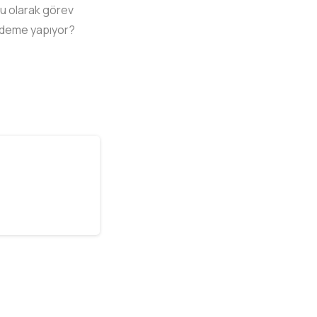
u olarak görev
 ödeme yapıyor?