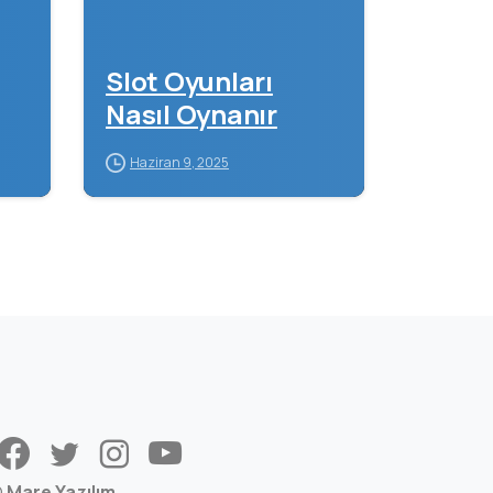
Slot Oyunları
Nasıl Oynanır
Haziran 9, 2025
©
Mare
Yazılım