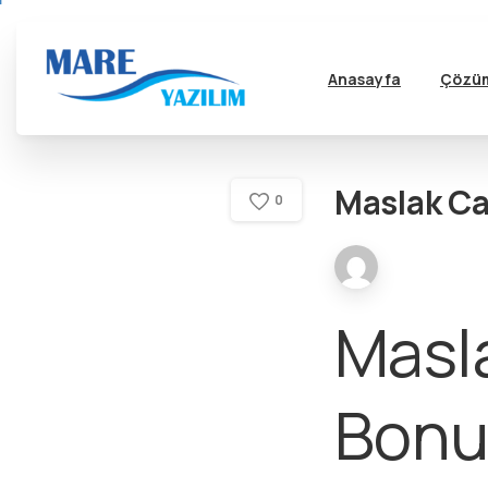
Anasayfa
Çözüm
Maslak
Ca
0
Masl
Bonu