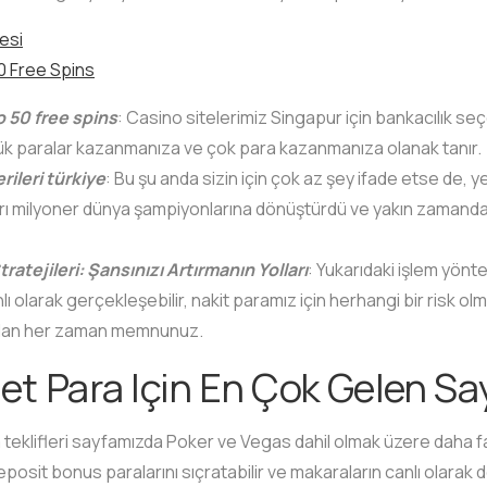
lesi
0 Free Spins
 50 free spins
: Casino sitelerimiz Singapur için bankacılık se
ük paralar kazanmanıza ve çok para kazanmanıza olanak tanır.
rileri türkiye
: Bu şu anda sizin için çok az şey ifade etse de, 
rı milyoner dünya şampiyonlarına dönüştürdü ve yakın zamanda 
atejileri: Şansınızı Artırmanın Yolları
: Yukarıdaki işlem yönt
 olarak gerçekleşebilir, nakit paramız için herhangi bir risk o
ndan her zaman memnunuz.
et Para Için En Çok Gelen Say
ma teklifleri sayfamızda Poker ve Vegas dahil olmak üzere daha fa
osit bonus paralarını sıçratabilir ve makaraların canlı olarak d