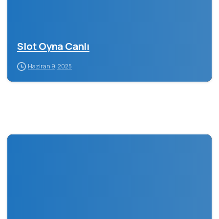
Slot Oyna Canlı
Haziran 9, 2025
0