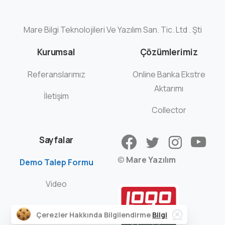
Mare Bilgi Teknolojileri Ve Yazılım San. Tic. Ltd . Şti
Kurumsal
Çözümlerimiz
Referanslarımız
Online Banka Ekstre
Aktarımı
İletişim
Collector
Sayfalar
©
Mare
Yazılım
Demo Talep Formu
Video
Çerezler Hakkında Bilgilendirme
Bilgi