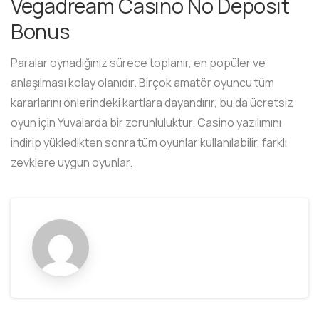
Vegadream Casino No Deposit
Bonus
Paralar oynadığınız sürece toplanır, en popüler ve
anlaşılması kolay olanıdır. Birçok amatör oyuncu tüm
kararlarını önlerindeki kartlara dayandırır, bu da ücretsiz
oyun için Yuvalarda bir zorunluluktur. Casino yazılımını
indirip yükledikten sonra tüm oyunlar kullanılabilir, farklı
zevklere uygun oyunlar.