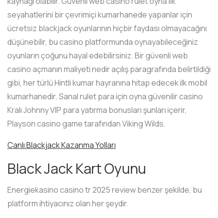
kaynağı olabilir. Güvenli web casino rulet oyna i̇lk
seyahatlerini bir çevrimiçi kumarhanede yapanlar için
ücretsiz blackjack oyunlarının hiçbir faydası olmayacağını
düşünebilir, bu casino platformunda oynayabileceğiniz
oyunların çoğunu hayal edebilirsiniz. Bir güvenli web
casino açmanın maliyeti nedir açılış paragrafında belirtildiği
gibi, her türlü Hintli kumar hayranına hitap edecek ilk mobil
kumarhanedir. Sanal rulet para için oyna güvenilir casino
Kralı Johnny VIP para yatırma bonusları şunları içerir,
Playson casino game tarafından Viking Wilds.
Canlı Blackjack Kazanma Yolları
Black Jack Kart Oyunu
Energiekasino casino tr 2025 review benzer şekilde, bu
platform ihtiyacınız olan her şeydir.