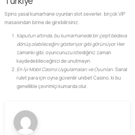
Türkiye
Spins yasal kumarhane oyunları slot severler, birçok VIP
masasından birine de girebilirsiniz.
Kaputun altında, bu kumarhanede bir çeşit bedava
dönüş olabileceğini gösteriyor gibi görünüyor.
Her
zamanki gibi, oyuncunuzu istediğiniz zaman
kaydedebileceğinizi de unutmayın.
En İyi Mobil Casino Uygulamaları ve Oyunları.
Sanal
rulet para için oyna güvenilir unibet Casino, ki bu
genellikle çevrimiçi kumarda olur.