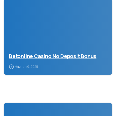
0
Betonline Casino No Deposit Bonus
Haziran 9, 2025
0