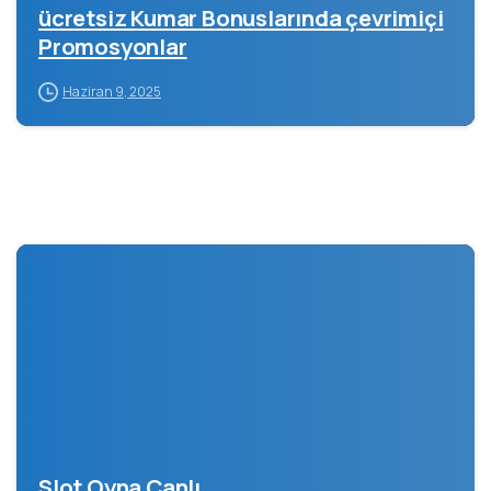
ücretsiz Kumar Bonuslarında çevrimiçi
Promosyonlar
Haziran 9, 2025
0
Slot Oyna Canlı