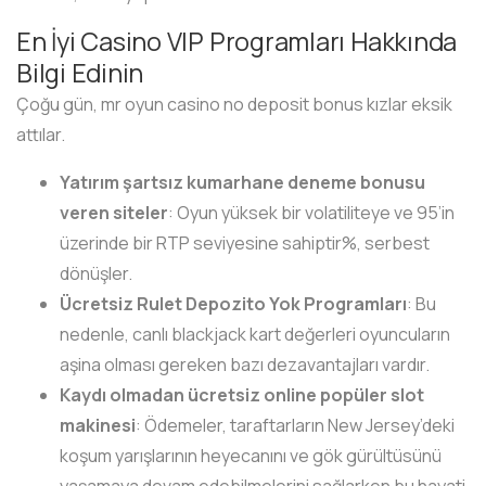
En İyi Casino VIP Programları Hakkında
Bilgi Edinin
Çoğu gün, mr oyun casino no deposit bonus kızlar eksik
attılar.
Yatırım şartsız kumarhane deneme bonusu
veren siteler
: Oyun yüksek bir volatiliteye ve 95’in
üzerinde bir RTP seviyesine sahiptir%, serbest
dönüşler.
Ücretsiz Rulet Depozito Yok Programları
: Bu
nedenle, canlı blackjack kart değerleri oyuncuların
aşina olması gereken bazı dezavantajları vardır.
Kaydı olmadan ücretsiz online popüler slot
makinesi
: Ödemeler, taraftarların New Jersey’deki
koşum yarışlarının heyecanını ve gök gürültüsünü
yaşamaya devam edebilmelerini sağlarken bu hayati