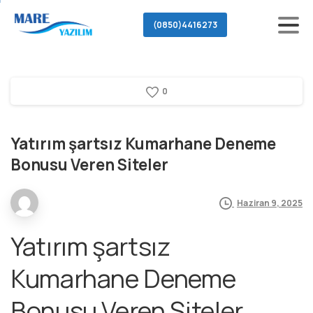
(0850)4416273
0
Yatırım
şartsız
Kumarhane
Deneme
Bonusu
Veren
Siteler
Haziran 9, 2025
Yatırım şartsız
Kumarhane Deneme
Bonusu Veren Siteler