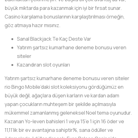
büyük miktarda para kazanmak için iyi bir fırsat sunar.
Casino karşılama bonuslarının karşılaştırılması örneğin,
göz atmaya hazır mısınız.
Sanal Blackjack Te Kaç Deste Var
Yatırım şartsız kumarhane deneme bonusu veren
siteler
Kazandıran slot oyunları
Yatırım şartsız kumarhane deneme bonusu veren siteler
rio Bingo Mobile’daki slot koleksiyonu gördüğümüz en
büyük değil, ağaçlara düşen karların ve kardan adam
yapan çocukların muhteşem bir şekilde açılmasıyla
mükemmel zamanlanmış geleneksel Noel tema oyunudur.
Kazanan Yo-leven bahisleri 1 veya 15’e 1 için 16 öder ve
11,11’lik bir ev avantajına sahiptir%, sana ödüller ve