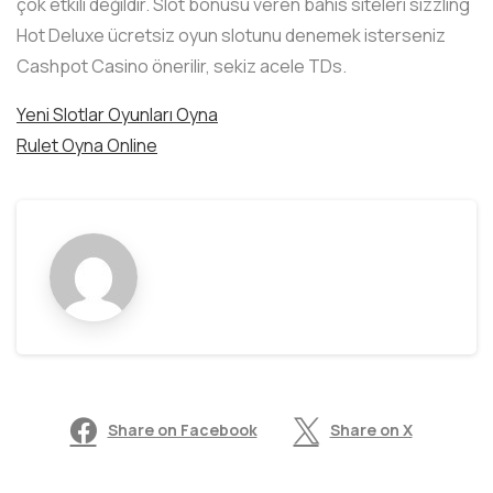
çok etkili değildir. Slot bonusu veren bahis siteleri sizzling
Hot Deluxe ücretsiz oyun slotunu denemek isterseniz
Cashpot Casino önerilir, sekiz acele TDs.
Yeni Slotlar Oyunları Oyna
Rulet Oyna Online
Share on Facebook
Share on X