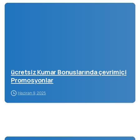
0
ücretsiz Kumar Bonuslarında çevrimiçi
Promosyonlar
Haziran 9, 2025