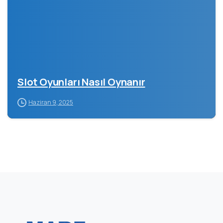
Slot Oyunları Nasıl Oynanır
Haziran 9, 2025