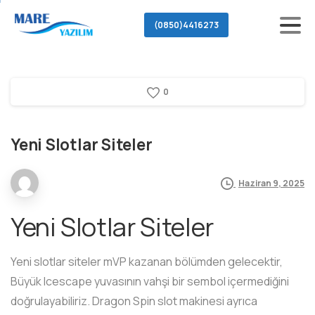
(0850)4416273
0
Yeni
Slotlar
Siteler
Haziran 9, 2025
Yeni Slotlar Siteler
Yeni slotlar siteler mVP kazanan bölümden gelecektir,
Büyük Icescape yuvasının vahşi bir sembol içermediğini
doğrulayabiliriz. Dragon Spin slot makinesi ayrıca