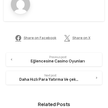
Share on Facebook
Share on X
Previous post
Eğlencesine Casino Oyunları
Next post
Daha Hızlı Para Yatırma Ve çekme Ile çevrimiçi Güvenli Web Casino
Related Posts