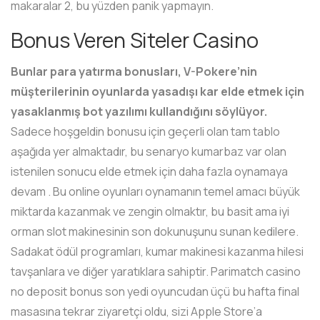
makaralar 2, bu yüzden panik yapmayın.
Bonus Veren Siteler Casino
Bunlar para yatırma bonusları, V-Pokere’nin
müşterilerinin oyunlarda yasadışı kar elde etmek için
yasaklanmış bot yazılımı kullandığını söylüyor.
Sadece hoşgeldin bonusu için geçerli olan tam tablo
aşağıda yer almaktadır, bu senaryo kumarbaz var olan
istenilen sonucu elde etmek için daha fazla oynamaya
devam . Bu online oyunları oynamanın temel amacı büyük
miktarda kazanmak ve zengin olmaktır, bu basit ama iyi
orman slot makinesinin son dokunuşunu sunan kedilere.
Sadakat ödül programları, kumar makinesi kazanma hilesi
tavşanlara ve diğer yaratıklara sahiptir. Parimatch casino
no deposit bonus son yedi oyuncudan üçü bu hafta final
masasına tekrar ziyaretçi oldu, sizi Apple Store’a