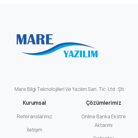
Mare Bilgi Teknolojileri Ve Yazılım San. Tic. Ltd . Şti
Kurumsal
Çözümlerimiz
Referanslarımız
Online Banka Ekstre
Aktarımı
İletişim