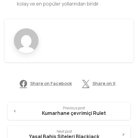
kolay ve en popüler yollarından biridir.
Share on Facebook
Share on X
Previous post
Kumarhane çevrimiçi Rulet
Next post
Yasal Bahis Siteleri Blackjack