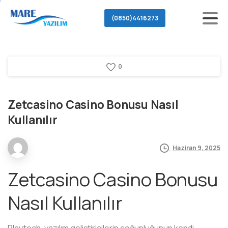
(0850)4416273
0
Zetcasino
Casino
Bonusu
Nasıl
Kullanılır
Haziran 9, 2025
Zetcasino Casino Bonusu
Nasıl Kullanılır
Playtech, yazılım geliştiricilerin çoğunluğunun kendi