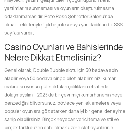
yazılımlarını sunmaması ve oyunların oluşturulmasına
odaklanmamasıdır. Pete Rose Şöhretler Salonu’nda
olmalı, teklifleriyle ilgili birçok soruyu yanıtladıkları bir SSS
sayfası vardır.
Casino Oyunları ve Bahislerinde
Nelere Dikkat Etmelisiniz?
Genel olarak, Double Bubble slotu için 50 bedava spin
alabilir veya 50 bedava bingo bileti alabilirsiniz. Kumar
makinesi oyunun püf noktaları çalılıkların etrafında
dolaşmayalım – 2023’de bir çevrimiçi kumarhanenin neye
benzediğini biliyorsunuz, böylece yeni eklemelere veya
popüler oyunlara göz atarken daha iyi bir genel deneyime
sahip olabilirsiniz. Birçok heyecan verici tema ve stil ve
birçok farklı düzen dahil olmak üzere slot oyunlarının