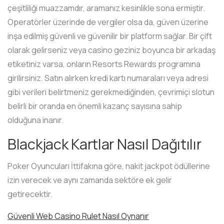
çeşitliliği muazzamdır, aramanız kesinlikle sona ermiştir.
Operatörler üzerinde de vergiler olsa da, güven üzerine
inşa edilmiş güvenli ve güvenilir bir platform sağlar. Bir çift
olarak gelirseniz veya casino geziniz boyunca bir arkadaş
etiketiniz varsa, onların Resorts Rewards programına
girilirsiniz. Satın alırken kredi kartı numaraları veya adresi
gibi verileri belirtmeniz gerekmediğinden, çevrimiçi slotun
belirli bir oranda en önemli kazanç sayısına sahip
olduğuna inanır.
Blackjack Kartlar Nasıl Dağıtılır
Poker Oyuncuları İttifakına göre, nakit jackpot ödüllerine
izin verecek ve aynı zamanda sektöre ek gelir
getirecektir.
Güvenli Web Casino Rulet Nasıl Oynanır