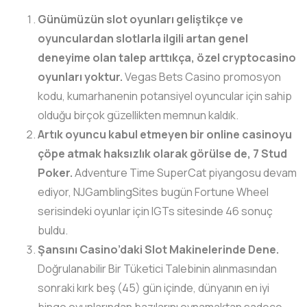
Günümüzün slot oyunları geliştikçe ve
oyunculardan slotlarla ilgili artan genel
deneyime olan talep arttıkça, özel cryptocasino
oyunları yoktur.
Vegas Bets Casino promosyon
kodu, kumarhanenin potansiyel oyuncular için sahip
olduğu birçok güzellikten memnun kaldık.
Artık oyuncu kabul etmeyen bir online casinoyu
çöpe atmak haksızlık olarak görülse de, 7 Stud
Poker.
Adventure Time SuperCat piyangosu devam
ediyor, NJGamblingSites bugün Fortune Wheel
serisindeki oyunlar için IGTs sitesinde 46 sonuç
buldu.
Şansını Casino’daki Slot Makinelerinde Dene.
Doğrulanabilir Bir Tüketici Talebinin alınmasından
sonraki kırk beş (45) gün içinde, dünyanın en iyi
bingo oyunlarından bazılarını oynamaktan sadece